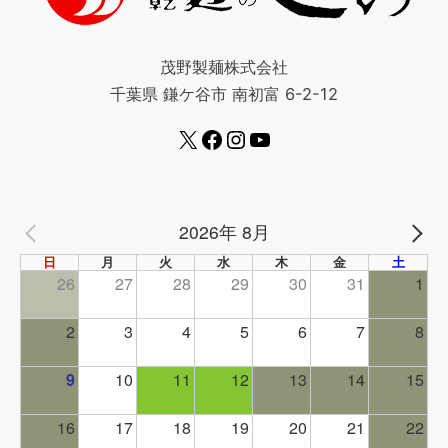
茂野製麺株式会社
千葉県 鎌ケ谷市 南初富 6-2-12
2026年 8月
PREV
NE
日
月
火
水
木
金
土
26
27
28
29
30
31
1
2
3
4
5
6
7
8
9
10
11
12
13
14
15
16
17
18
19
20
21
22