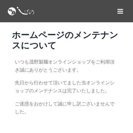
内
投
X
Facebook
Instagram
YouTube
Mai
容
稿
Men
を
ナ
ス
ビ
ホームページのメンテナン
キ
ゲ
スについて
ッ
ー
プ
シ
ョ
いつも茂野製麺オンラインショップをご利用頂
ン
き誠にありがとうございます。
先日から行わせて頂いてました当オンラインシ
ョップのメンテナンスは完了いたしました。
ご迷惑をおかけして誠に申し訳ございませんで
した。