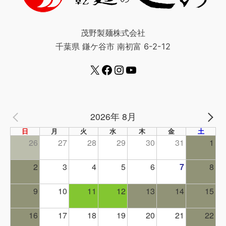
茂野製麺株式会社
千葉県 鎌ケ谷市 南初富 6-2-12
2026年 8月
PREV
NE
日
月
火
水
木
金
土
26
27
28
29
30
31
1
2
3
4
5
6
7
8
9
10
11
12
13
14
15
16
17
18
19
20
21
22