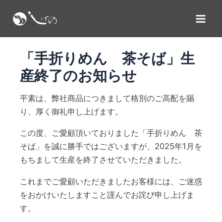
内
投
X
Facebook
Instagram
YouTube
Mai
容
稿
Men
を
ナ
ス
ビ
「手折りめん 茶そば」生
キ
ゲ
産終了のお知らせ
ッ
ー
プ
シ
平素は、弊社商品につきまして格別のご高配を賜
ョ
り、厚く御礼申し上げます。
ン
この度、ご愛顧頂いておりました「手折りめん 茶
そば」を誠に勝手ではございますが、2025年1月を
もちまして生産を終了させていただきました。
これまでご愛顧いただきましたお客様には、ご迷惑
をおかけいたしますこと謹んでお詫び申し上げま
す。