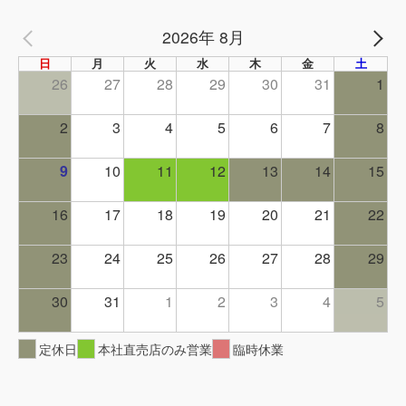
2026年 8月
PREV
NE
日
月
火
水
木
金
土
26
27
28
29
30
31
1
2
3
4
5
6
7
8
9
10
11
12
13
14
15
16
17
18
19
20
21
22
23
24
25
26
27
28
29
30
31
1
2
3
4
5
定休日
本社直売店のみ営業
臨時休業