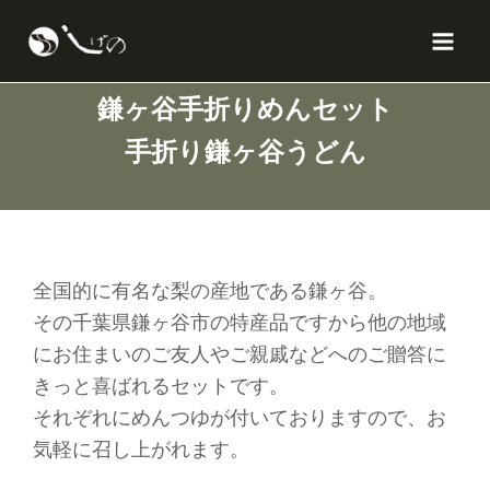
内
X
Facebook
Instagram
YouTube
Mai
容
Men
を
ス
鎌ヶ谷手折りめんセット
キ
手折り鎌ヶ谷うどん
ッ
プ
全国的に有名な梨の産地である鎌ヶ谷。
その千葉県鎌ヶ谷市の特産品ですから他の地域
にお住まいのご友人やご親戚などへのご贈答に
きっと喜ばれるセットです。
それぞれにめんつゆが付いておりますので、お
気軽に召し上がれます。