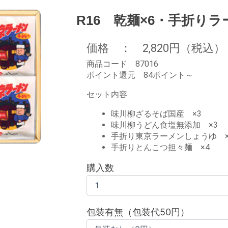
R16 乾麺×6・手折りラ
価格 ： 2,820円（税込）
商品コード 87016
ポイント還元 84ポイント～
セット内容
味川柳ざるそば国産 ×3
味川柳うどん食塩無添加 ×3
手折り東京ラーメンしょうゆ ×
手折りとんこつ担々麺 ×4
購入数
包装有無（包装代50円）