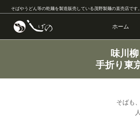
内
X
Facebook
Instagram
YouTube
そばやうどん等の乾麺を製造販売している茂野製麺の直売店です
容
を
ホーム
ス
キ
ッ
味川柳
プ
手折り東
そばも