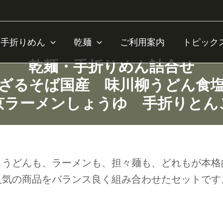
。
手折りめん
乾麺
ご利用案内
トピック
乾麺・手折りめん詰合せ
ざるそば国産 味川柳うどん食
京ラーメンしょうゆ 手折りとん
、うどんも、ラーメンも、担々麺も、どれもが本格
人気の商品をバランス良く組み合わせたセットです