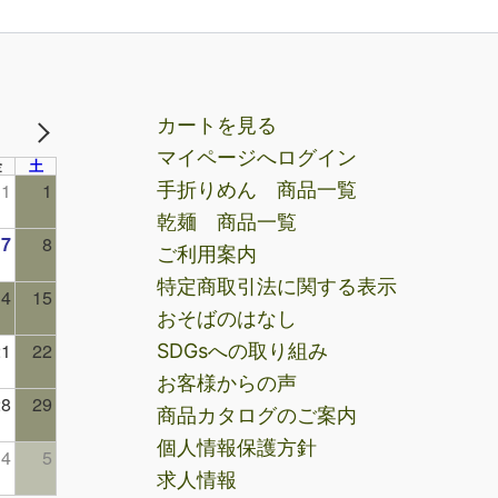
カートを見る
NEXT
マイページへログイン
金
土
手折りめん 商品一覧
31
1
乾麺 商品一覧
7
8
ご利用案内
特定商取引法に関する表示
14
15
おそばのはなし
21
22
SDGsへの取り組み
お客様からの声
28
29
商品カタログのご案内
個人情報保護方針
4
5
求人情報