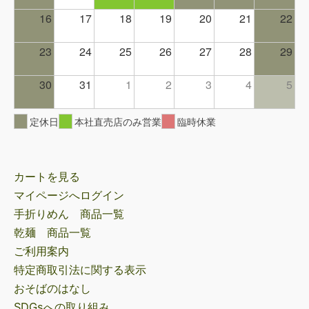
16
17
18
19
20
21
22
23
24
25
26
27
28
29
30
31
1
2
3
4
5
定休日
本社直売店のみ営業
臨時休業
カートを見る
マイページへログイン
手折りめん 商品一覧
乾麺 商品一覧
ご利用案内
特定商取引法に関する表示
おそばのはなし
SDGsへの取り組み