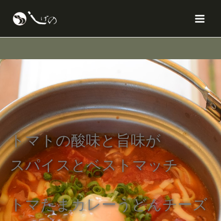
内
X
Facebook
Instagram
YouTube
Mai
容
Men
を
ス
キ
ッ
プ
トマトの酸味と旨味が
スパイスとベストマッチ
トマたまカレーうどんチーズ