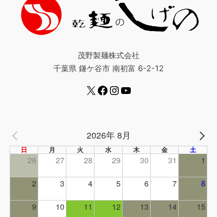
茂野製麺株式会社
千葉県 鎌ケ谷市 南初富 6-2-12
2026年 8月
PREV
NE
日
月
火
水
木
金
土
26
27
28
29
30
31
1
2
3
4
5
6
7
8
9
10
11
12
13
14
15