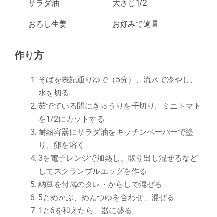
サラダ油
大さじ1/2
おろし生姜
お好みで適量
作り方
そばを表記通りゆで（5分）、流水で冷やし、
水を切る
茹でている間にきゅうりを千切り、ミニトマト
を1/2にカットする
耐熱容器にサラダ油をキッチンペーパーで塗
り、卵を溶く
3を電子レンジで加熱し、取り出し混ぜるなど
してスクランブルエッグを作る
納豆を付属のタレ・からしで混ぜる
5とめかぶ、めんつゆを合わせ、混ぜる
1と6を和えたら、器に盛る