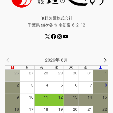
茂野製麺株式会社
千葉県 鎌ケ谷市 南初富 6-2-12
2026年 8月
PREV
NE
日
月
火
水
木
金
土
26
27
28
29
30
31
1
2
3
4
5
6
7
8
9
10
11
12
13
14
15
16
17
18
19
20
21
22