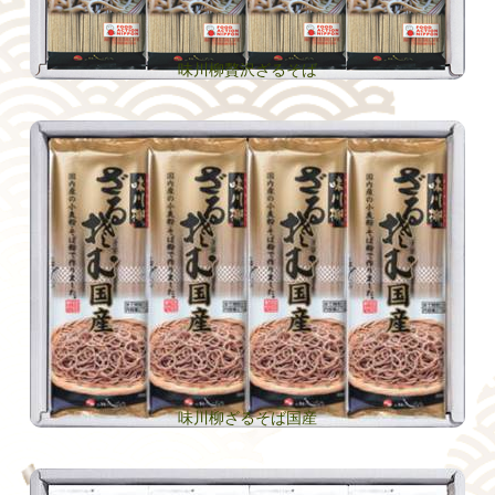
味川柳贅沢ざるそば
味川柳ざるそば国産