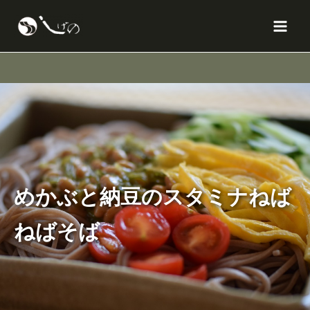
内
X
Facebook
Instagram
YouTube
Mai
容
Men
を
ス
キ
ッ
プ
めかぶと納豆のスタミナねば
ねばそば