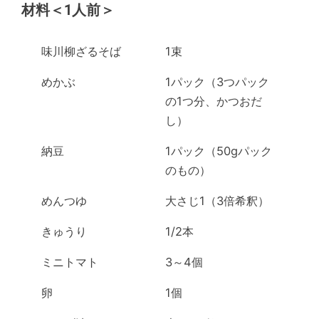
材料＜1人前＞
味川柳ざるそば
1束
めかぶ
1パック（3つパック
の1つ分、かつおだ
し）
納豆
1パック（50gパック
のもの）
めんつゆ
大さじ1（3倍希釈）
きゅうり
1/2本
ミニトマト
3～4個
卵
1個