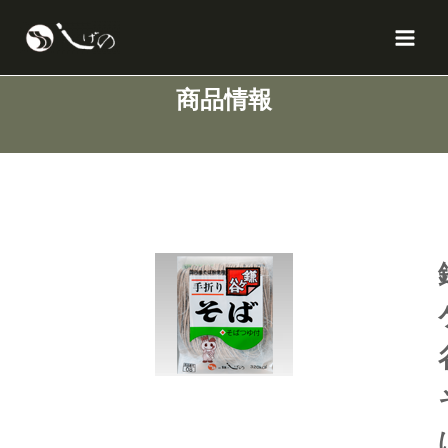
内
X
Facebook
Instagram
YouTube
Mai
容
Men
を
ス
商品情報
キ
ッ
プ