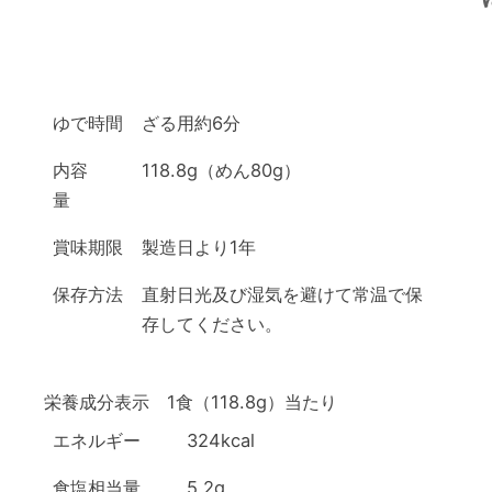
ゆで時間
ざる用約6分
内容
118.8g（めん80g）
量
賞味期限
製造日より1年
保存方法
直射日光及び湿気を避けて常温で保
存してください。
栄養成分表示 1食（118.8g）当たり
エネルギー
324kcal
食塩相当量
5.2g