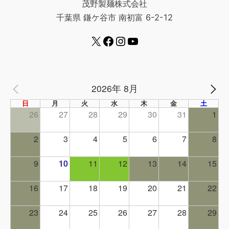
茂野製麺株式会社
千葉県 鎌ケ谷市 南初富 6-2-12
2026年 8月
PREV
NE
日
月
火
水
木
金
土
26
27
28
29
30
31
1
2
3
4
5
6
7
8
9
10
11
12
13
14
15
16
17
18
19
20
21
22
23
24
25
26
27
28
29